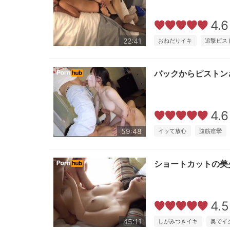
4.6
22:41
おねだりイキ
追撃ピス
バックからピストン
4.6
59:48
イッて放心
腹筋痙攣
ショートカットの美
4.5
45:11
しがみつきイキ
奥でイ