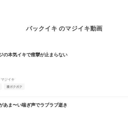
バックイキ のマジイキ動画
ジの本気イキで痙攣が止まらない
マジイキ
膝ガクガク
があま〜い喘ぎ声でラブラブ逝き